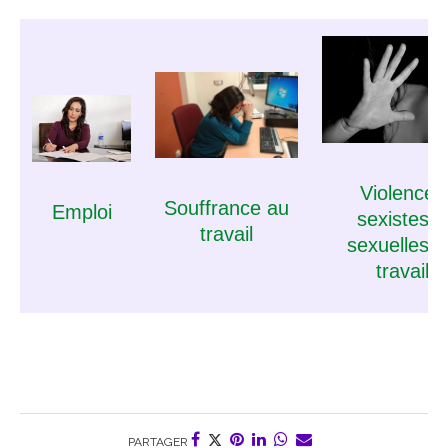
Violences
Souffrance au
Emploi
sexistes &
travail
sexuelles a
travail
PARTAGER