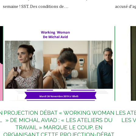
semaine ! SST. Des conditions de …
accusé d’a
N
PROJECTION DÉBAT « WORKING WOMAN
LES AT
L
» DE MICHAL AVIAD : « LES ATELIERS DU
LES 
TRAVAIL » MARQUE LE COUP, EN
ORGANISANT CETTE PROJECTION-DÉBAT