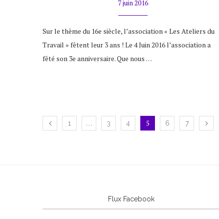
7 juin 2016
Sur le thème du 16e siècle, l’association « Les Ateliers du
Travail » fêtent leur 3 ans ! Le 4 Juin 2016 l’association a
fêté son 3e anniversaire. Que nous …
…
5
1
3
4
6
7
Flux Facebook