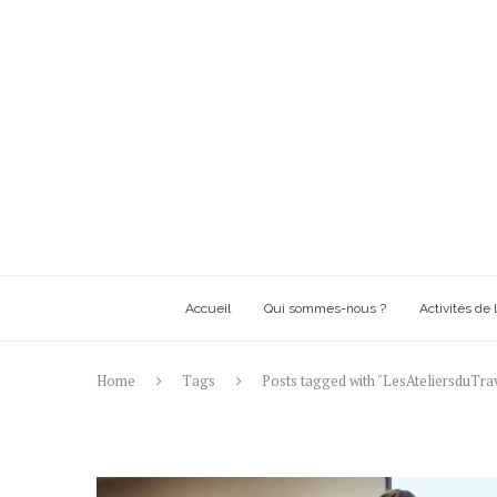
Accueil
Qui sommes-nous ?
Activités de l
Home
Tags
Posts tagged with "LesAteliersduTrav