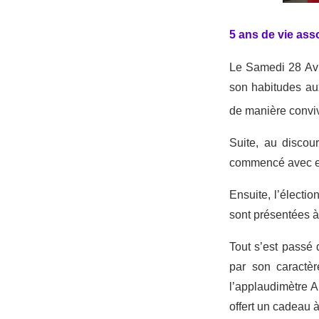
5 ans de vie asso
Le Samedi 28 Avr
son habitudes aux
de manière conviv
Suite, au discou
commencé avec en 
Ensuite, l’électio
sont présentées à 
Tout s’est passé 
par son caractè
l’applaudimètre A
offert un cadeau à