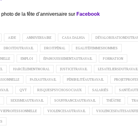
 photo de la fête d’anniversaire sur
Facebook
AIDE
ANNIVERSAIRE
CASA DALHIA
DÉVALORISATIONDUTRA
DROITDUTRAVAIL
DROITPÉNAL
EGALITÉFEMMESHOMMES
NELLE
EMPLOI
ÉPANOUISSEMENTAUTRAVAIL
FORMATION
EL
HARCÈLEMENTMORAL
JUSTICETRAVAIL
LESATELIERSDUTRAVAI
SSIONNELLE
PAIXAUTRAVAIL
PÉNIBILITÉAUTRAVAIL
PROJETPROFE
AVAIL
QVT
RISQUESPSYCHOSOCIAUX
SALARIÉS
SANTÉAUT
SEXISMEAUTRAVAIL
SOUFFRANCEAUTRAVAIL
THÉÂTRE
TRA
VIEPROFESSIONNELLE
VIOLENCESAUTRAVAIL
VIOLENCESFAITESAUXF
ES