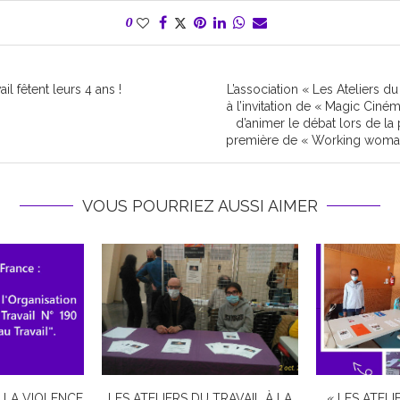
0
il fêtent leurs 4 ans !
L’association « Les Ateliers d
à l’invitation de « Magic Ciné
d’animer le débat lors de la 
première de « Working woman
VOUS POURRIEZ AUSSI AIMER
 LA VIOLENCE
LES ATELIERS DU TRAVAIL À LA
« LES ATELI