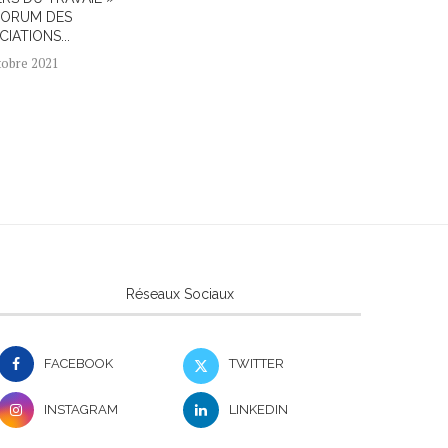
FORUM DES
CONFINE
16 mars 2021
IATIONS...
tobre 2021
Réseaux Sociaux
FACEBOOK
TWITTER
INSTAGRAM
LINKEDIN