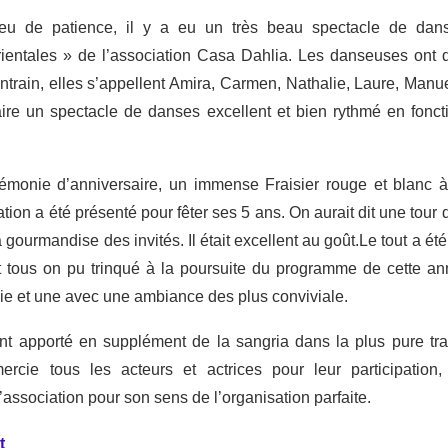
eu de patience, il y a eu un très beau spectacle de dans
ientales » de l’association Casa Dahlia. Les danseuses ont
ntrain, elles s’appellent Amira, Carmen, Nathalie, Laure, Manuel
faire un spectacle de danses excellent et bien rythmé en fonc
rémonie d’anniversaire, un immense Fraisier rouge et blanc à
iation a été présenté pour fêter ses 5 ans. On aurait dit une tour 
t la gourmandise des invités. Il était excellent au goût.Le tout a é
tous on pu trinqué à la poursuite du programme de cette an
ie et une avec une ambiance des plus conviviale.
t apporté en supplément de la sangria dans la plus pure tra
mercie tous les acteurs et actrices pour leur participation
association pour son sens de l’organisation parfaite.
t