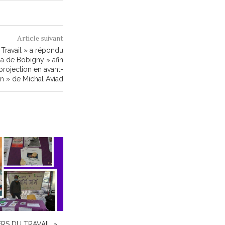
Article suivant
u Travail » a répondu
ma de Bobigny » afin
projection en avant-
 » de Michal Aviad
ERS DU TRAVAIL »
QU’EST-CE QUE C’EST JOOBLE ?
COV