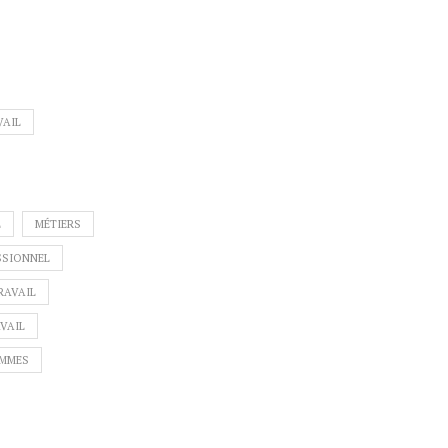
VAIL
L
MÉTIERS
SSIONNEL
RAVAIL
VAIL
EMMES