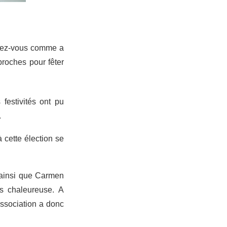
ndez-vous comme a
proches pour fêter
festivités ont pu
.
à cette élection se
e ainsi que Carmen
s chaleureuse. A
Association a donc