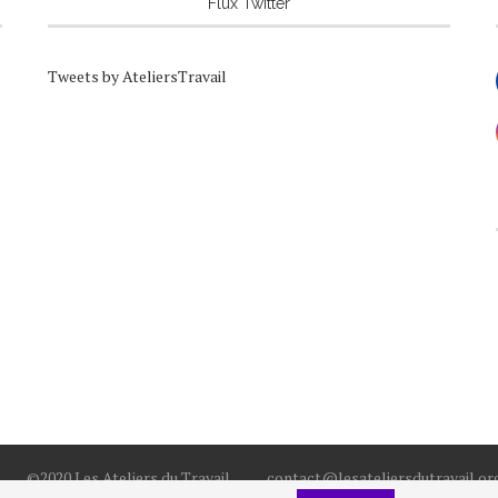
Flux Twitter
Tweets by AteliersTravail
©2020 Les Ateliers du Travail
contact@lesateliersdutravail.or