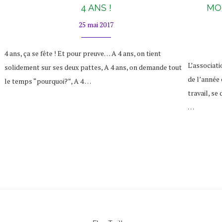
4 ANS !
MO
25 mai 2017
4 ans, ça se fête ! Et pour preuve… A 4 ans, on tient
L’associati
solidement sur ses deux pattes, A 4 ans, on demande tout
de l’année 
le temps “pourquoi?”, A 4 …
travail, se
…